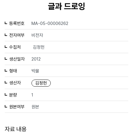
글과 드로잉
등록번호
MA-05-00006262
전자여부
비전자
수집처
김정헌
생산일자
2012
형태
박물
생산자
김정헌
분량
1
원본여부
원본
자료 내용