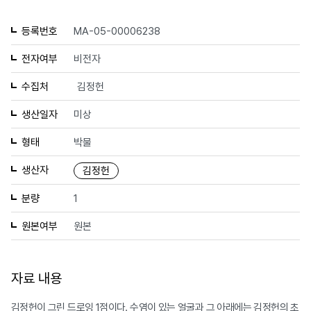
등록번호
MA-05-00006238
전자여부
비전자
수집처
김정헌
생산일자
미상
형태
박물
생산자
김정헌
분량
1
원본여부
원본
자료 내용
김정헌이 그린 드로잉 1점이다. 수염이 있는 얼굴과 그 아래에는 김정헌의 초