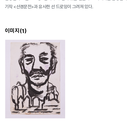
기작 <산경문전>과 유사한 선 드로잉이 그려져 있다.
이미지(
)
1