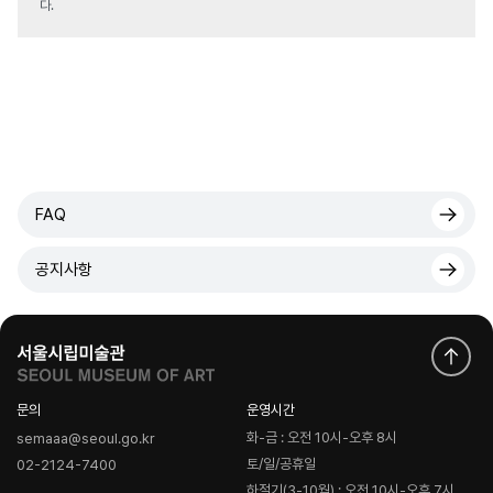
다.
FAQ
공지사항
문의
운영시간
화-금 : 오전 10시-오후 8시
semaaa@seoul.go.kr
토/일/공휴일
02-2124-7400
하절기(3-10월) : 오전 10시-오후 7시