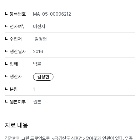
등록번호
MA-05-00006212
전자여부
비전자
수집처
김정헌
생산일자
2016
형태
박물
생산자
김정헌
분량
1
원본여부
원본
자료 내용
김정헌이 그린 드로잉으로, <금강산도 식후경>(2016)과 연관이 있다. 우측