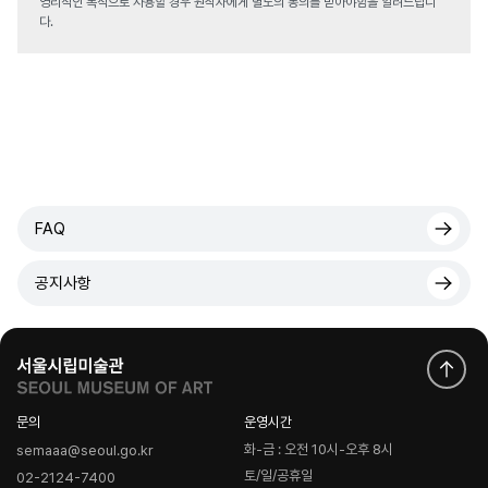
영리적인 목적으로 사용할 경우 원작자에게 별도의 동의를 받아야함을 알려드립니
다.
FAQ
공지사항
문의
운영시간
화-금 : 오전 10시-오후 8시
semaaa@seoul.go.kr
토/일/공휴일
02-2124-7400