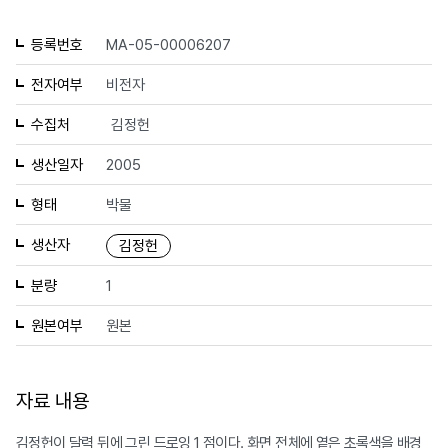
등록번호
MA-05-00006207
전자여부
비전자
수집처
김정헌
생산일자
2005
형태
박물
생산자
김정헌
분량
1
원본여부
원본
자료 내용
김정헌이 달력 뒤에 그린 드로잉 1 점이다. 화면 전체에 옅은 초록색을 배경