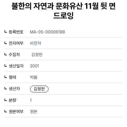
불한의 자연과 문화유산 11월 뒷 면
드로잉
등록번호
MA-05-00006188
전자여부
비전자
수집처
김정헌
생산일자
2001
형태
박물
생산자
김정헌
분량
1
원본여부
원본