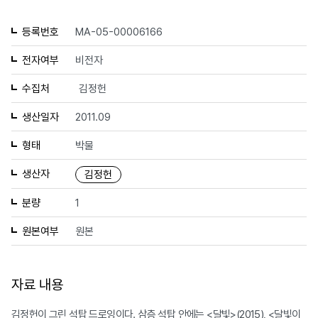
등록번호
MA-05-00006166
전자여부
비전자
수집처
김정헌
생산일자
2011.09
형태
박물
생산자
김정헌
분량
1
원본여부
원본
자료 내용
김정헌이 그린 석탑 드로잉이다. 삼층 석탑 안에는 <달빛>(2015), <달빛이