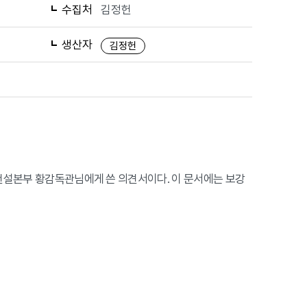
수집처
김정헌
생산자
김정헌
철 건설본부 황감독관님에게 쓴 의견서이다. 이 문서에는 보강