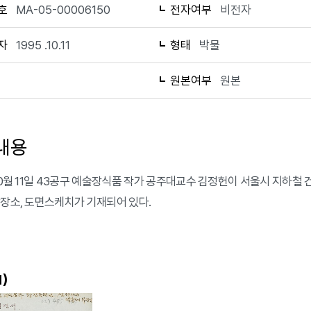
호
MA-05-00006150
전자여부
비전자
자
1995 .10.11
형태
박물
1
원본여부
원본
내용
 10월 11일 43공구 예술장식품 작가 공주대교수 김정헌이 서울시 지하
강장소, 도면스케치가 기재되어 있다.
)
1