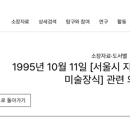
소장자료
상세검색
탐구와 참여
연구
활동
검색
소장자료·도서별
1995년 10월 11일 [서울시
미술장식] 관련
로 돌아가기
URL 복사
화면인쇄