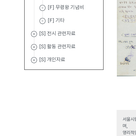
[F] 무령왕 기념비
[F] 기타
[S] 전시 관련자료
[S] 활동 관련자료
[S] 개인자료
서울시립
며,
영리적