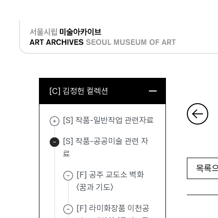
로그인
[C] 김정헌 컬렉션
[S] 작품-일반작업 관련자료
[S] 작품-공공미술 관련 자
료
목록으
[F] 공주 교도소 벽화
〈꿈과 기도〉
[F] 라미화장품 이천공