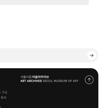
로
고
후 7시
후 6시
)