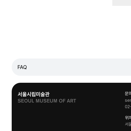
FAQ
문
se
02
위
서