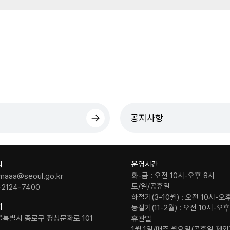
공지사항
의
운영시간
화-금 : 오전 10시-오후 8시
maaa@seoul.go.kr
토/일/공휴일
-2124-7400
하절기(3-10월) : 오전 10시-오
치
동절기(11-2월) : 오전 10시-오
울특별시 종로구 평창문화로 101
휴관일
1월 1일/매주 월요일(공휴일 제외