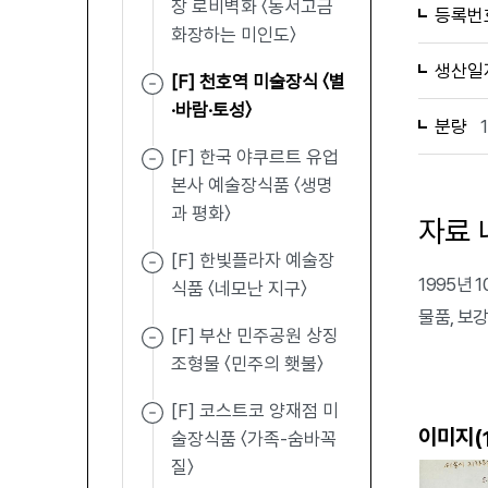
장 로비벽화 〈동서고금
등록번
화장하는 미인도〉
생산일
[F] 천호역 미술장식 〈별
·바람·토성〉
분량
[F] 한국 야쿠르트 유업
본사 예술장식품 〈생명
과 평화〉
자료 
[F] 한빛플라자 예술장
1995년
식품 〈네모난 지구〉
물품, 보
[F] 부산 민주공원 상징
조형물 〈민주의 횃불〉
[F] 코스트코 양재점 미
이미지(
술장식품 〈가족-숨바꼭
질〉