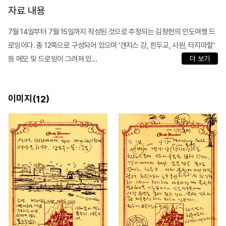
자료 내용
7월 14일부터 7월 15일까지 작성된 것으로 추정되는 김정헌의 인도여행 드
로잉이다. 총 12쪽으로 구성되어 있으며 '갠지스 강, 힌두교, 사원, 타지마할'
등 메모 및 드로잉이 그려져 있...
더 보기
이미지(
)
12