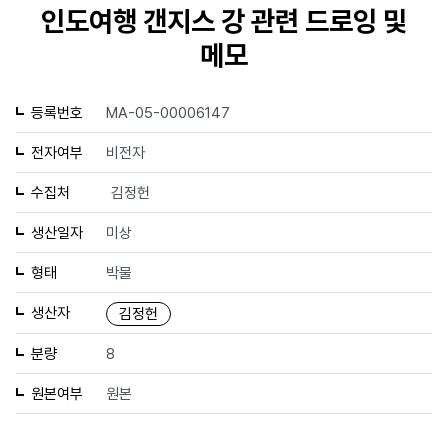
인도여행 갠지스 강 관련 드로잉 및
메모
등록번호
MA-05-00006147
전자여부
비전자
수집처
김정헌
생산일자
미상
형태
박물
생산자
김정헌
분량
8
원본여부
원본