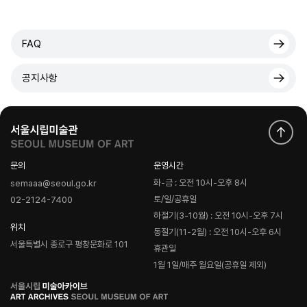
FAQ
공지사항
문의
운영시간
화-금 : 오전 10시-오후 8시
semaaa@seoul.go.kr
토/일/공휴일
02-2124-7400
하절기(3-10월) : 오전 10시-오후 7시
위치
동절기(11-2월) : 오전 10시-오후 6시
서울특별시 종로구 평창문화로 101
휴관일
1월 1일/매주 월요일(공휴일 제외)
로
고