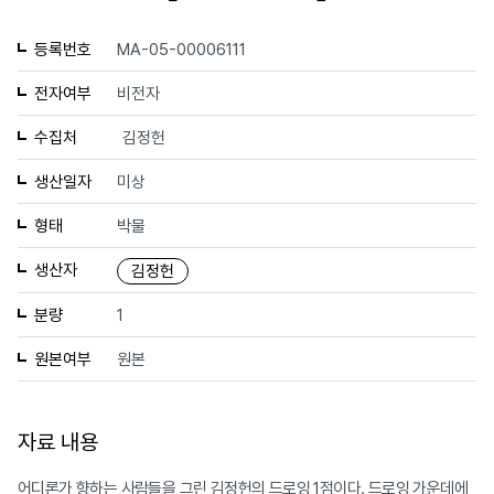
등록번호
MA-05-00006111
전자여부
비전자
수집처
김정헌
생산일자
미상
형태
박물
생산자
김정헌
분량
1
원본여부
원본
자료 내용
어디론가 향하는 사람들을 그린 김정헌의 드로잉 1점이다. 드로잉 가운데에