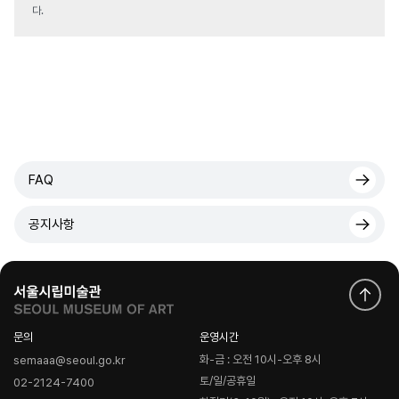
다.
FAQ
공지사항
문의
운영시간
화-금 : 오전 10시-오후 8시
semaaa@seoul.go.kr
토/일/공휴일
02-2124-7400