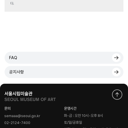
다.
FAQ
공지사항
문의
운영시간
화-금 : 오전 10시-오후 8시
semaaa@seoul.go.kr
토/일/공휴일
02-2124-7400