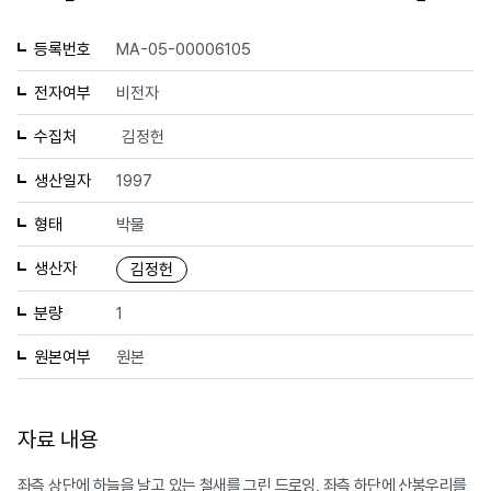
등록번호
MA-05-00006105
전자여부
비전자
수집처
김정헌
생산일자
1997
형태
박물
생산자
김정헌
분량
1
원본여부
원본
자료 내용
좌측 상단에 하늘을 날고 있는 철새를 그린 드로잉, 좌측 하단에 산봉우리를