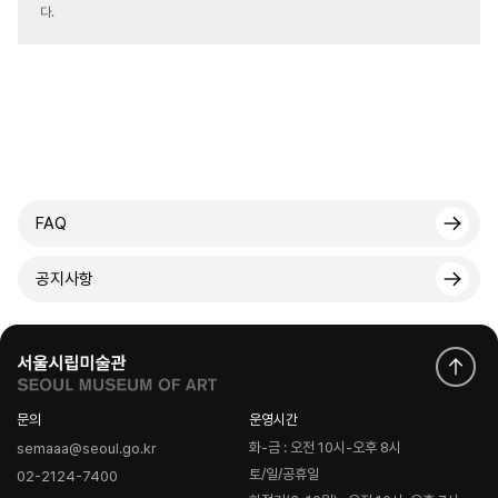
다.
FAQ
공지사항
문의
운영시간
화-금 : 오전 10시-오후 8시
semaaa@seoul.go.kr
토/일/공휴일
02-2124-7400