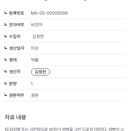
등록번호
MA-05-00006096
전자여부
비전자
수집처
김정헌
생산일자
미상
형태
박물
생산자
김정헌
분량
1
원본여부
원본
자료 내용
[도담삼봉 또는 사인암으로 보이는] 암벽을 그린 드로잉 1점이다. 암벽이 그