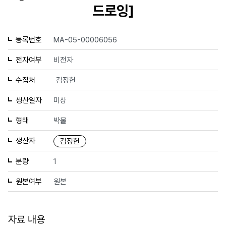
드로잉]
등록번호
MA-05-00006056
전자여부
비전자
수집처
김정헌
생산일자
미상
형태
박물
생산자
김정헌
분량
1
원본여부
원본
자료 내용