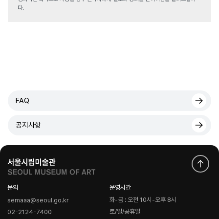
다.
FAQ
공지사항
문의
운영시간
화-금 : 오전 10시-오후 8시
semaaa@seoul.go.kr
토/일/공휴일
02-2124-7400