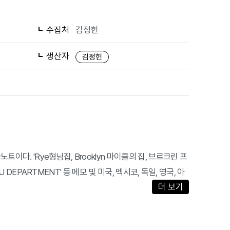
수집처
김정헌
생산자
김정헌
트이다. 'Rye형님집, Brooklyn 마이클의 집, 브르크린 프
 DEPARTMENT' 등 메모 및 미국, 멕시코, 독일, 영국, 아
더 보기