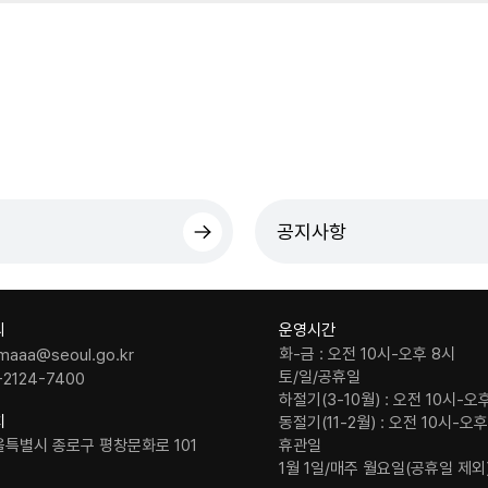
공지사항
의
운영시간
화-금 : 오전 10시-오후 8시
maaa@seoul.go.kr
토/일/공휴일
-2124-7400
하절기(3-10월) : 오전 10시-오
치
동절기(11-2월) : 오전 10시-오
울특별시 종로구 평창문화로 101
휴관일
1월 1일/매주 월요일(공휴일 제외