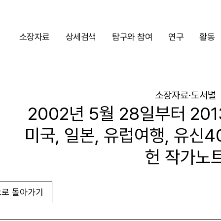
소장자료
상세검색
탐구와 참여
연구
활동
검색
소장자료·도서별
2002년 5월 28일부터 20
미국, 일본, 유럽여행, 유신4
헌 작가노
로 돌아가기
URL 복사
화면인쇄