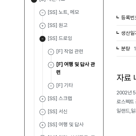
[SS] 노트, 메모
등록번
[SS] 원고
생산일
[SS] 드로잉
분량
[F] 작업 관련
[F] 여행 및 답사 관
련
자료 
[F] 기타
2002년 
[SS] 스크랩
로스펙트 공
일랜드,일
[SS] 서신
[SS] 여행 및 답사