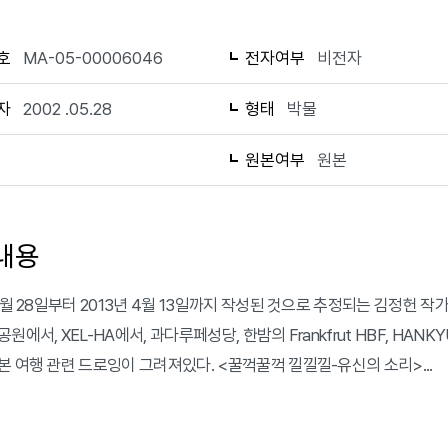
호
MA-05-00006046
전자여부
비전자
자
2002 .05.28
형태
박물
1
원본여부
원본
내용
5월 28일부터 2013년 4월 13일까지 작성된 것으로 추정되는 김정헌 작가노
원에서, XEL-HA에서, 과다루페성당, 한밤의 Frankfrut HBF, HANKYU
본 여행 관련 드로잉이 그려져있다. <꿀꺽꿀꺽 낄낄낄-유신의 소리>...