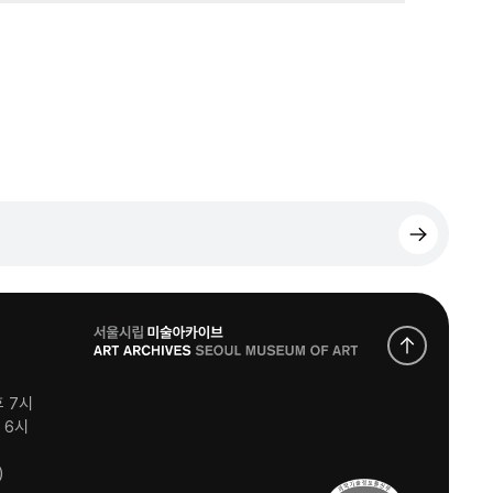
로
고
후 7시
후 6시
)