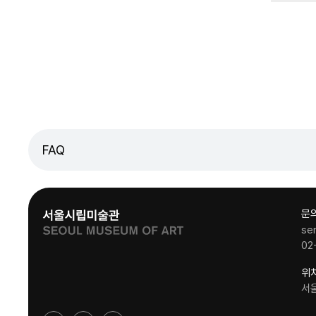
FAQ
문
se
02
위
서