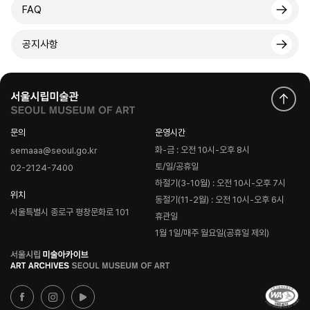
FAQ
공지사항
문의
운영시간
화-금 : 오전 10시-오후 8시
semaaa@seoul.go.kr
토/일/공휴일
02-2124-7400
하절기(3-10월) : 오전 10시-오후 7시
위치
동절기(11-2월) : 오전 10시-오후 6시
서울특별시 종로구 평창문화로 101
휴관일
1월 1일/매주 월요일(공휴일 제외)
로
고