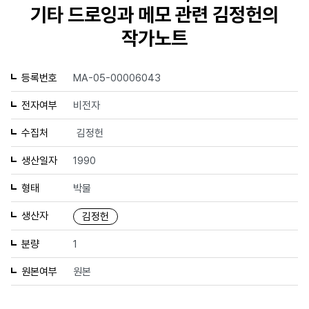
기타 드로잉과 메모 관련 김정헌의
작가노트
등록번호
MA-05-00006043
전자여부
비전자
수집처
김정헌
생산일자
1990
형태
박물
생산자
김정헌
분량
1
원본여부
원본