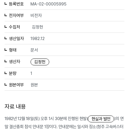
등록번호
MA-02-00005995
전자여부
비전자
수집처
김정헌
생산일자
1982.12
형태
문서
생산자
김정헌
분량
1
원본여부
원본
자료 내용
1982년 12월 18일(토) 오후 1시 30분에 진행된 현발(
)의 연
현실과 발언
말 결산총회 참석 안내문 1장이다. 안내문에는 일시와 장소(청주 고속버스터