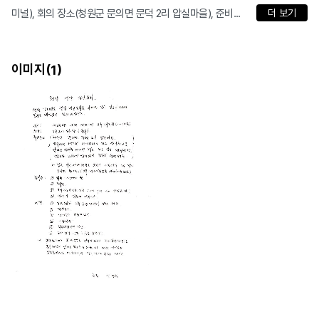
미널), 회의 장소(청원군 문의면 문덕 2리 압실마을), 준비...
더 보기
이미지(
)
1