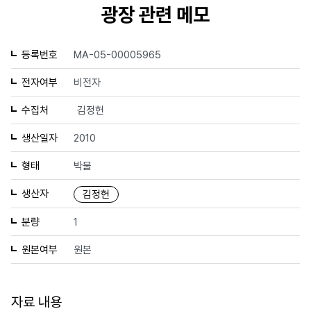
광장 관련 메모
등록번호
MA-05-00005965
전자여부
비전자
수집처
김정헌
생산일자
2010
형태
박물
생산자
김정헌
분량
1
원본여부
원본
자료 내용