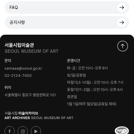
FAQ
공지사항
문의
운영시간
화-금 : 오전 10시-오후 8시
semaaa@seoul.go.kr
토/일/공휴일
02-2124-7400
하절기(3-10월) : 오전 10시-오후 7시
위치
동절기(11-2월) : 오전 10시-오후 6시
서울특별시 종로구 평창문화로 101
휴관일
1월 1일/매주 월요일(공휴일 제외)
로
고