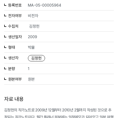
등록번호
MA-05-00005964
전자여부
비전자
수집처
김정헌
생산일자
2009
형태
박물
생산자
김정헌
분량
1
원본여부
원본
자료 내용
김정헌의 작가노트로 2009년 12월부터 2010년 2월까지 작성된 것으로 추
정되는 작가노트이다. 월간 플래너 부분에는 일정메모가 되어있고 일본 여행