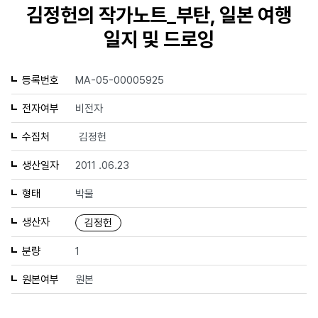
김정헌의 작가노트_부탄, 일본 여행
일지 및 드로잉
등록번호
MA-05-00005925
전자여부
비전자
수집처
김정헌
생산일자
2011 .06.23
형태
박물
생산자
김정헌
분량
1
원본여부
원본