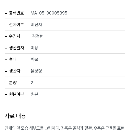
등록번호
MA-05-00005895
전자여부
비전자
수집처
김정헌
생산일자
미상
형태
박물
생산자
불분명
분량
2
원본여부
원본
자료 내용
인체의 앞 모습 해부도를 그림이다. 좌측은 골격과 혈관, 우측은 근육을 표현