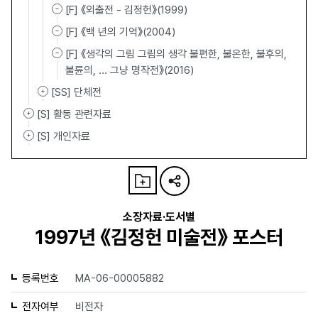
[F] 《외출전 - 김정헌》(1999)
[F] 《백 년의 기억》(2004)
[F] 《생각의 그림 그림의 생각 불편한, 불온한, 불후의,
불륜의, ... 그냥 명작전》(2016)
[SS] 단체전
[S] 활동 관련자료
[S] 개인자료
소장자료·도서별
1997년 《김정헌 미술전》 포스터
등록번호
MA-06-00005882
전자여부
비전자