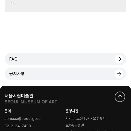
다.
FAQ
공지사항
문의
운영시간
화-금 : 오전 10시-오후 8시
semaaa@seoul.go.kr
토/일/공휴일
02-2124-7400