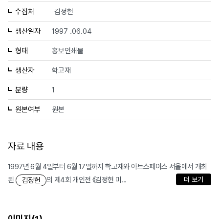
수집처
김정헌
생산일자
1997 .06.04
형태
홍보인쇄물
생산자
학고재
분량
1
원본여부
원본
자료 내용
1997년 6월 4일부터 6월 17일까지 학고재와 아트스페이스 서울에서 개최
된
의 제4회 개인전 《김정헌 미...
더 보기
김정헌
이미지(
)
1