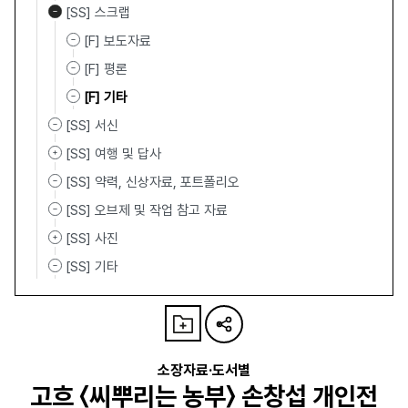
[SS] 스크랩
[F] 보도자료
[F] 평론
[F] 기타
[SS] 서신
[SS] 여행 및 답사
[SS] 약력, 신상자료, 포트폴리오
[SS] 오브제 및 작업 참고 자료
[SS] 사진
[SS] 기타
소장자료·도서별
고흐 〈씨뿌리는 농부〉 손창섭 개인전