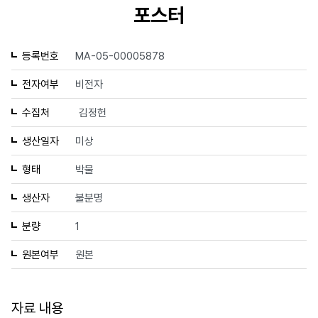
포스터
등록번호
MA-05-00005878
전자여부
비전자
수집처
김정헌
생산일자
미상
형태
박물
생산자
불분명
분량
1
원본여부
원본
자료 내용