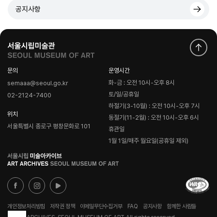
공지사항
문의
운영시간
화-금 : 오전 10시-오후 8시
semaaa@seoul.go.kr
토/일/공휴일
02-2124-7400
하절기(3-10월) : 오전 10시-오후 7시
위치
동절기(11-2월) : 오전 10시-오후 6시
서울특별시 종로구 평창문화로 101
휴관일
1월 1일/매주 월요일(공휴일 제외)
로
고
개인정보처리방침
저작권 정책
이메일무단수집거부
FAQ
공지사항
함께한 사람들