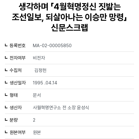
생각하며 「4월혁명정신 짓밟는
조선일보, 되살아나는 이승만 망령」
신문스크랩
등록번호
MA-02-00005850
전자여부
비전자
수집처
김정헌
생산일자
1995 .04.14
형태
문서
생산자
사월혁명연구소 전 소장 윤성식
분량
2
원본여부
원본