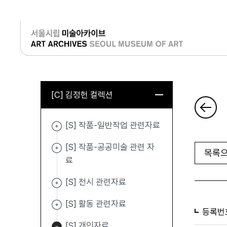
로그인
[C] 김정헌 컬렉션
[S] 작품-일반작업 관련자료
[S] 작품-공공미술 관련 자
목록으
료
[S] 전시 관련자료
[S] 활동 관련자료
등록번
[S] 개인자료