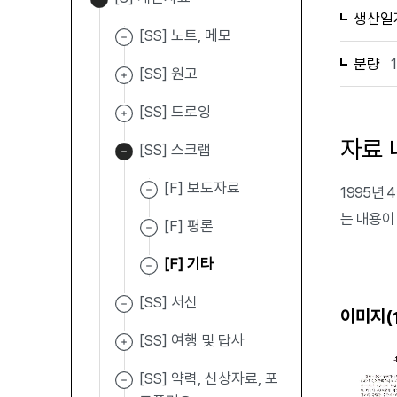
생산일
[SS] 노트, 메모
분량
[SS] 원고
[SS] 드로잉
자료 
[SS] 스크랩
[F] 보도자료
1995년
는 내용이
[F] 평론
[F] 기타
[SS] 서신
이미지(
[SS] 여행 및 답사
[SS] 약력, 신상자료, 포