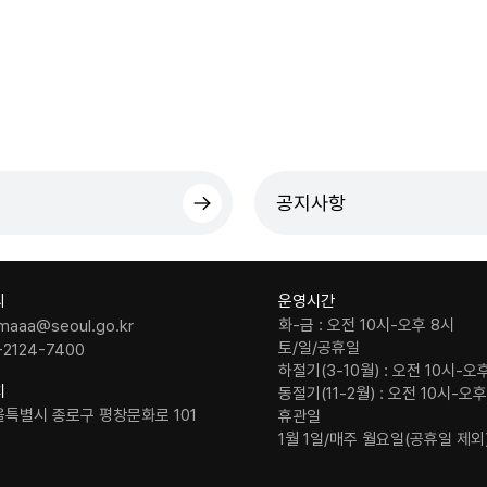
공지사항
의
운영시간
화-금 : 오전 10시-오후 8시
maaa@seoul.go.kr
토/일/공휴일
-2124-7400
하절기(3-10월) : 오전 10시-오
치
동절기(11-2월) : 오전 10시-오
울특별시 종로구 평창문화로 101
휴관일
1월 1일/매주 월요일(공휴일 제외