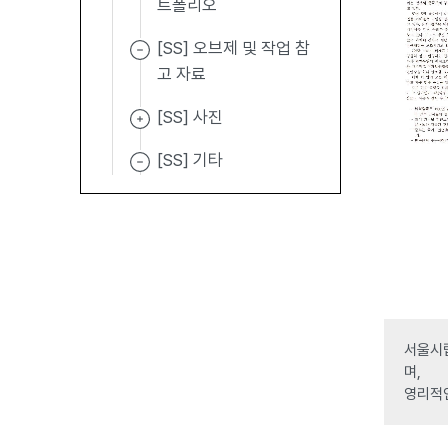
트폴리오
[SS] 오브제 및 작업 참
고 자료
[SS] 사진
[SS] 기타
서울시립
며,
영리적