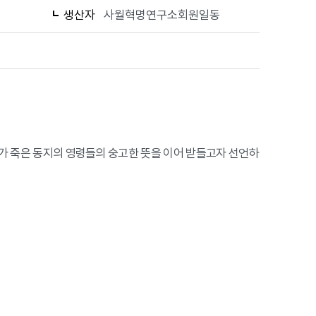
생산자
사월혁명연구소회원일동
우리가 죽은 동지의 영령들의 숭고한 뜻을 이어 받들고자 선언하