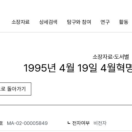
소장자료
상세검색
탐구와 참여
연구
활동
검색
소장자료·도서별
1995년 4월 19일 4월혁
로 돌아가기
URL 복사
화면인쇄
호
MA-02-00005849
전자여부
비전자