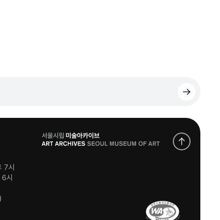
로
고
후 7시
후 6시
)