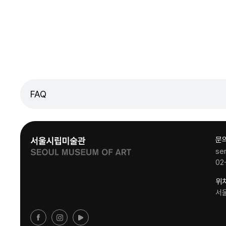
FAQ
문
se
02
위
서