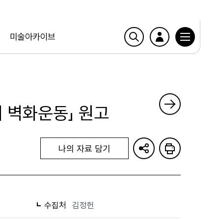
미술아카이브
 벽화운동」 원고
나의 자료 담기
수집처
김정헌