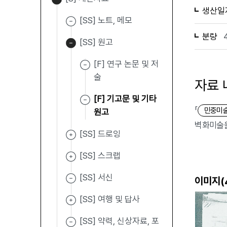
생산일
[SS] 노트, 메모
분량
[SS] 원고
[F] 연구 논문 및 저
술
자료 
[F] 기고문 및 기타
「
민중미
원고
벽화미술을
[SS] 드로잉
[SS] 스크랩
[SS] 서신
이미지(
[SS] 여행 및 답사
[SS] 약력, 신상자료, 포