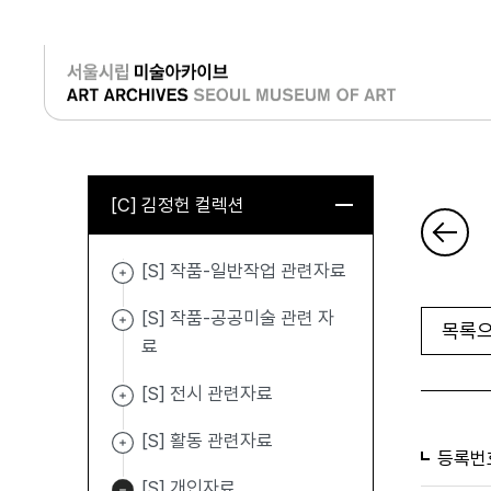
로그인
[C] 김정헌 컬렉션
[S] 작품-일반작업 관련자료
[S] 작품-공공미술 관련 자
목록으
료
[S] 전시 관련자료
[S] 활동 관련자료
등록번
[S] 개인자료