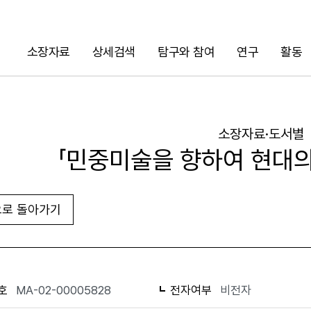
소장자료
상세검색
탐구와 참여
연구
활동
검색
소장자료·도서별
「민중미술을 향하여 현대의
로 돌아가기
URL 복사
화면인쇄
호
MA-02-00005828
전자여부
비전자