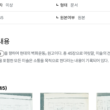
자
미상
형태
문서
45
원본여부
원본
내용
을 향하여 현대의 벽화운동」 원고이다. 총 45장으로 머릿말, 미술의 
술
 포함한 모든 미술은 소통을 목적으로 한다라는 내용이 기록되어 있다.
)
45