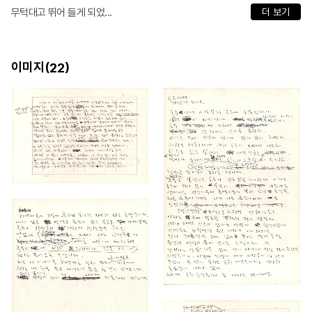
무턱대고 뛰어 들게 되었...
더 보기
이미지(
)
22