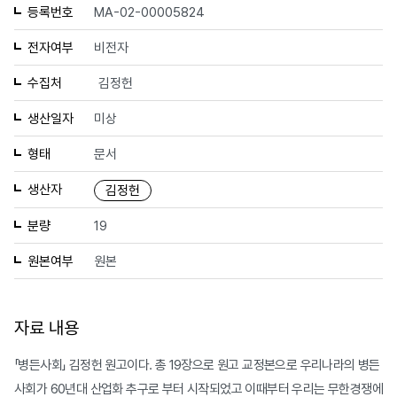
등록번호
MA-02-00005824
전자여부
비전자
수집처
김정헌
생산일자
미상
형태
문서
생산자
김정헌
분량
19
원본여부
원본
자료 내용
「병든사회」 김정헌 원고이다. 총 19장으로 원고 교정본으로 우리나라의 병든
사회가 60년대 산업화 추구로 부터 시작되었고 이때부터 우리는 무한경쟁에