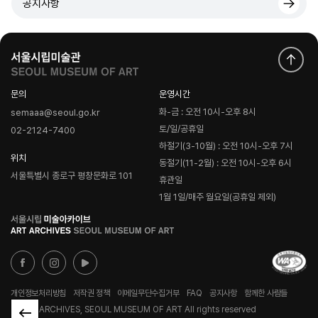
공지사항
문의
운영시간
화-금 : 오전 10시-오후 8시
semaaa@seoul.go.kr
토/일/공휴일
02-2124-7400
하절기(3-10월) : 오전 10시-오후 7시
위치
동절기(11-2월) : 오전 10시-오후 6시
서울특별시 종로구 평창문화로 101
휴관일
1월 1일/매주 월요일(공휴일 제외)
로
고
개인정보처리방침
저작권 정책
이메일무단수집거부
FAQ
공지사항
함께한 사람들
© ART ARCHIVES, SEOUL MUSEUM OF ART All rights reserved