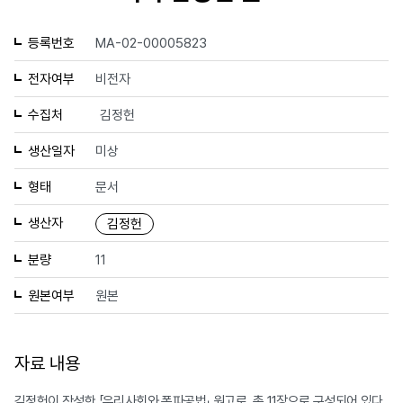
등록번호
MA-02-00005823
전자여부
비전자
수집처
김정헌
생산일자
미상
형태
문서
생산자
김정헌
분량
11
원본여부
원본
자료 내용
김정헌이 작성한 「우리사회와 폭파공법」 원고로, 총 11장으로 구성되어 있다.