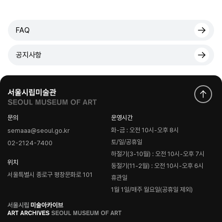
FAQ
공지사항
문의
운영시간
화-금 : 오전 10시-오후 8시
semaaa@seoul.go.kr
토/일/공휴일
02-2124-7400
하절기(3-10월) : 오전 10시-오후 7시
위치
동절기(11-2월) : 오전 10시-오후 6시
서울특별시 종로구 평창문화로 101
휴관일
1월 1일/매주 월요일(공휴일 제외)
로
고