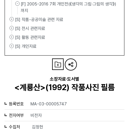
[F] 2005-2016 7회 개인전(《생각의 그림·그림의 생각》)
까지
[S] 작품-공공미술 관련 자료
[S] 전시 관련자료
[S] 활동 관련자료
[S] 개인자료
소장자료·도서별
<계룡산>(1992) 작품사진 필름
등록번호
MA-03-00005747
전자여부
비전자
수집처
김정헌