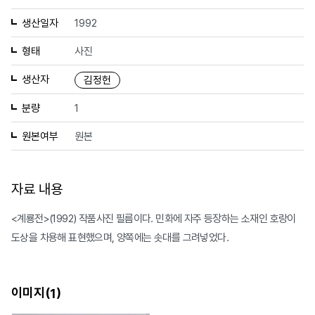
생산일자
1992
형태
사진
생산자
김정헌
분량
1
원본여부
원본
자료 내용
<계룡전>(1992) 작품사진 필름이다. 민화에 자주 등장하는 소재인 호랑이
도상을 차용해 표현했으며, 양쪽에는 솟대를 그려넣었다.
이미지(
)
1