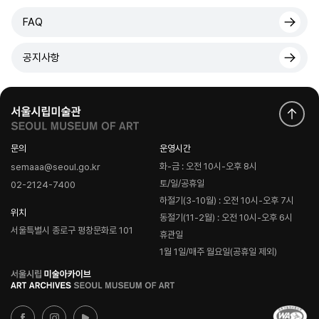
FAQ
공지사항
문의
운영시간
화-금 : 오전 10시-오후 8시
semaaa@seoul.go.kr
토/일/공휴일
02-2124-7400
하절기(3-10월) : 오전 10시-오후 7시
위치
동절기(11-2월) : 오전 10시-오후 6시
서울특별시 종로구 평창문화로 101
휴관일
1월 1일/매주 월요일(공휴일 제외)
로
고