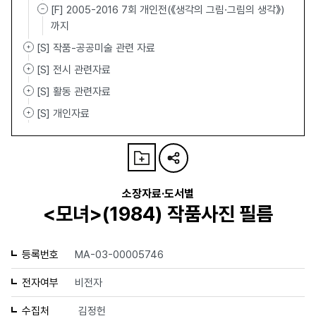
[F] 2005-2016 7회 개인전(《생각의 그림·그림의 생각》)
까지
[S] 작품-공공미술 관련 자료
[S] 전시 관련자료
[S] 활동 관련자료
[S] 개인자료
소장자료·도서별
<모녀>(1984) 작품사진 필름
등록번호
MA-03-00005746
전자여부
비전자
수집처
김정헌