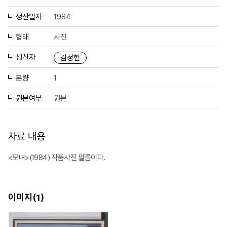
생산일자
1984
형태
사진
생산자
김정헌
분량
1
원본여부
원본
자료 내용
<모녀>(1984) 작품사진 필름이다.
이미지(
)
1