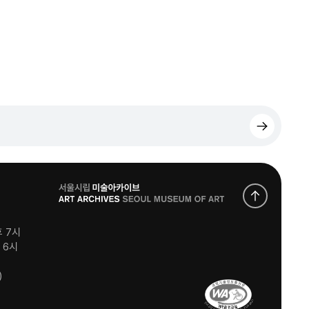
로
고
후 7시
후 6시
)