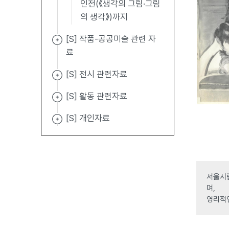
인전(《생각의 그림·그림
의 생각》)까지
[S] 작품-공공미술 관련 자
료
[S] 전시 관련자료
[S] 활동 관련자료
[S] 개인자료
서울시립
며,
영리적