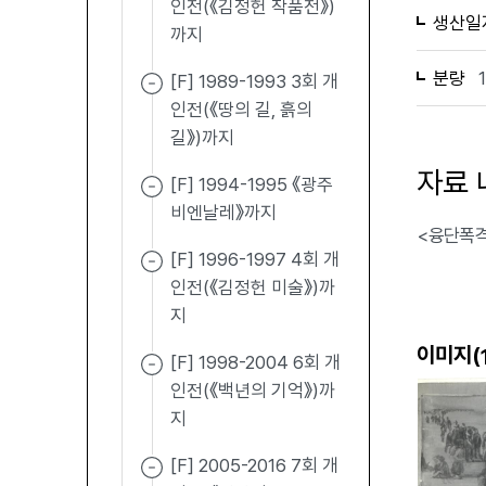
인전(《김정헌 작품전》)
생산일
까지
분량
[F] 1989-1993 3회 개
인전(《땅의 길, 흙의
길》)까지
자료 
[F] 1994-1995 《광주
비엔날레》까지
<융단폭격
[F] 1996-1997 4회 개
인전(《김정헌 미술》)까
지
이미지(
[F] 1998-2004 6회 개
인전(《백년의 기억》)까
지
[F] 2005-2016 7회 개