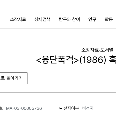
소장자료
상세검색
탐구와 참여
연구
활동
검색
소장자료·도서별
<융단폭격>(1986) 
로 돌아가기
URL 복사
화면인쇄
호
MA-03-00005736
전자여부
비전자