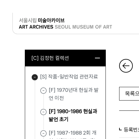
로그인
[C] 김정헌 컬렉션
[S] 작품-일반작업 관련자료
[F] 1970년대 현실과 발
목록으
언 이전
[F] 1980-1986 현실과
발언 초기
등록번
[F] 1987-1988 2회 개