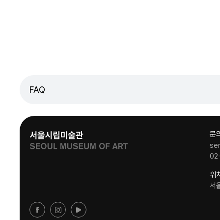
FAQ
문
se
02
위
서