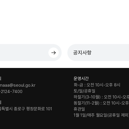
공지사항
의
운영시간
화-금 : 오전 10시-오후 8시
maaa@seoul.go.kr
토/일/공휴일
-2124-7400
하절기(3-10월) : 오전 10시-오
치
동절기(11-2월) : 오전 10시-오
울특별시 종로구 평창문화로 101
휴관일
1월 1일/매주 월요일(공휴일 제외