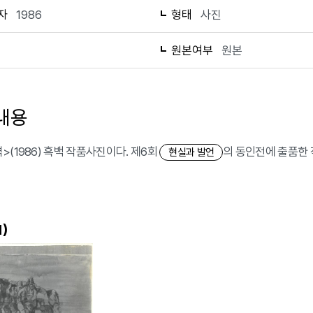
자
1986
형태
사진
1
원본여부
원본
내용
>(1986) 흑백 작품사진이다. 제6회
의 동인전에 출품한 
현실과 발언
)
1