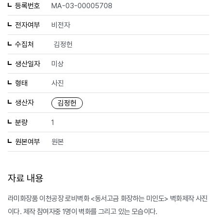
등록번호
MA-03-00005708
전자여부
비전자
수집처
김정헌
생산일자
미상
형태
사진
생산자
김정헌
분량
1
원본여부
원본
자료 내용
라미화장품 이천공장 로비벽화 <동서고금 화장하는 미인도> 벽화제작 사진
이다. 제작 참여자중 1명이 벽화를 그리고 있는 모습이다.