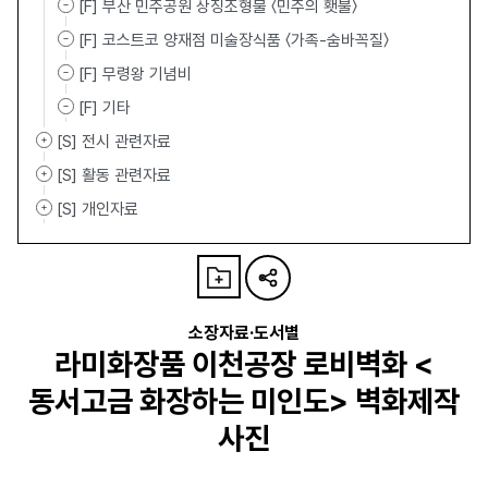
[F] 부산 민주공원 상징조형물 〈민주의 횃불〉
[F] 코스트코 양재점 미술장식품 〈가족-숨바꼭질〉
[F] 무령왕 기념비
[F] 기타
[S] 전시 관련자료
[S] 활동 관련자료
[S] 개인자료
소장자료·도서별
라미화장품 이천공장 로비벽화 <
동서고금 화장하는 미인도> 벽화제작
사진