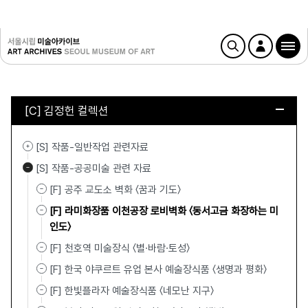
[C] 김정헌 컬렉션
[S] 작품-일반작업 관련자료
[S] 작품-공공미술 관련 자료
[F] 공주 교도소 벽화 〈꿈과 기도〉
[F] 라미화장품 이천공장 로비벽화 〈동서고금 화장하는 미
인도〉
[F] 천호역 미술장식 〈별·바람·토성〉
[F] 한국 야쿠르트 유업 본사 예술장식품 〈생명과 평화〉
[F] 한빛플라자 예술장식품 〈네모난 지구〉