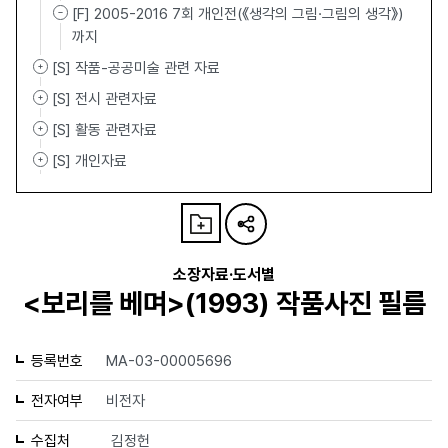
[F] 2005-2016 7회 개인전(《생각의 그림·그림의 생각》)
까지
[S] 작품-공공미술 관련 자료
[S] 전시 관련자료
[S] 활동 관련자료
[S] 개인자료
소장자료·도서별
<보리를 베며>(1993) 작품사진 필름
등록번호
MA-03-00005696
전자여부
비전자
수집처
김정헌