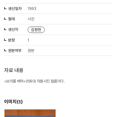
생산일자
1993
형태
사진
생산자
김정헌
분량
1
원본여부
원본
자료 내용
<보리를 베며>(1993) 작품사진 필름이다.
이미지(
)
1