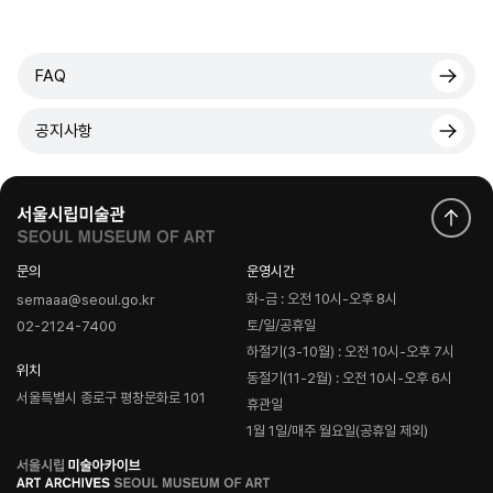
FAQ
공지사항
문의
운영시간
화-금 : 오전 10시-오후 8시
semaaa@seoul.go.kr
토/일/공휴일
02-2124-7400
하절기(3-10월) : 오전 10시-오후 7시
위치
동절기(11-2월) : 오전 10시-오후 6시
서울특별시 종로구 평창문화로 101
휴관일
1월 1일/매주 월요일(공휴일 제외)
로
고