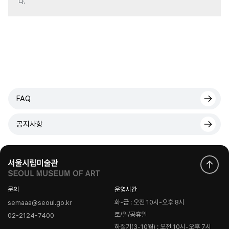
다.
FAQ
공지사항
문의
운영시간
화-금 : 오전 10시-오후 8시
semaaa@seoul.go.kr
토/일/공휴일
02-2124-7400
하절기(3-10월) : 오전 10시-오후 7시