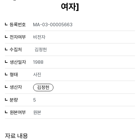
여자]
등록번호
MA-03-00005663
전자여부
비전자
수집처
김정헌
생산일자
1988
형태
사진
생산자
김정헌
분량
5
원본여부
원본
자료 내용