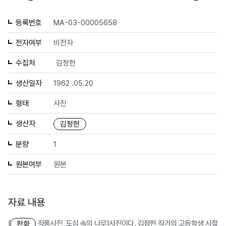
등록번호
MA-03-00005658
전자여부
비전자
수집처
김정헌
생산일자
1962 .05.20
형태
사진
생산자
김정헌
분량
1
원본여부
원본
자료 내용
[
작품사진_도심 속의 나무]사진이다. 김정헌 작가의 고등학생 시절
판화