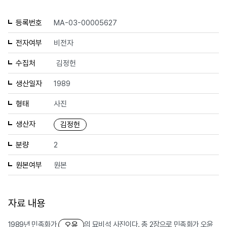
등록번호
MA-03-00005627
전자여부
비전자
수집처
김정헌
생산일자
1989
형태
사진
생산자
김정헌
분량
2
원본여부
원본
자료 내용
1989년 민족화가
의 묘비석 사진이다. 총 2장으로 민족화가 오윤
오윤