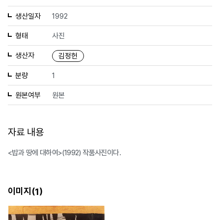
생산일자
1992
형태
사진
생산자
김정헌
분량
1
원본여부
원본
자료 내용
<밥과 땅에 대하여>(1992) 작품사진이다.
이미지(
)
1