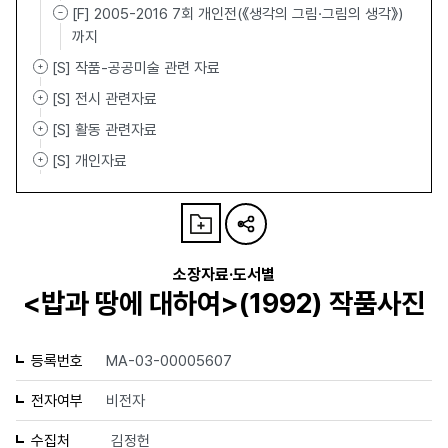
[F] 2005-2016 7회 개인전(《생각의 그림·그림의 생각》)
까지
[S] 작품-공공미술 관련 자료
[S] 전시 관련자료
[S] 활동 관련자료
[S] 개인자료
소장자료·도서별
<밥과 땅에 대하여>(1992) 작품사진
등록번호
MA-03-00005607
전자여부
비전자
수집처
김정헌