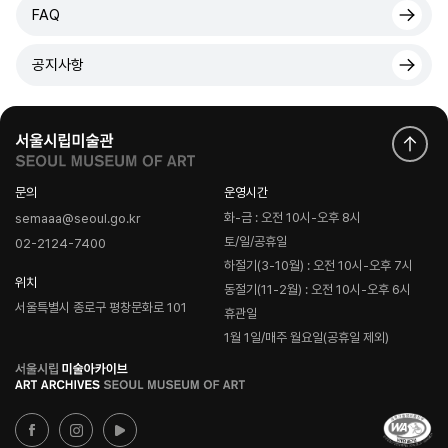
FAQ
공지사항
문의
운영시간
화-금 : 오전 10시-오후 8시
semaaa@seoul.go.kr
토/일/공휴일
02-2124-7400
하절기(3-10월) : 오전 10시-오후 7시
위치
동절기(11-2월) : 오전 10시-오후 6시
서울특별시 종로구 평창문화로 101
휴관일
1월 1일/매주 월요일(공휴일 제외)
로
고