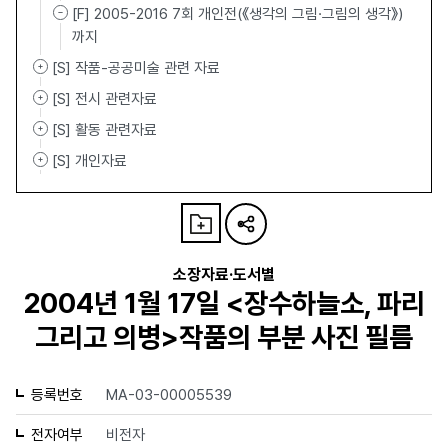
[F] 2005-2016 7회 개인전(《생각의 그림·그림의 생각》)
까지
[S] 작품-공공미술 관련 자료
[S] 전시 관련자료
[S] 활동 관련자료
[S] 개인자료
소장자료·도서별
2004년 1월 17일 <장수하늘소, 파리
그리고 의병>작품의 부분 사진 필름
등록번호
MA-03-00005539
전자여부
비전자