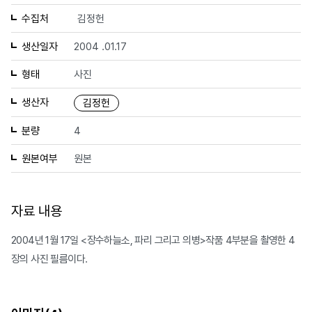
수집처
김정헌
생산일자
2004 .01.17
형태
사진
생산자
김정헌
분량
4
원본여부
원본
자료 내용
2004년 1월 17일 <장수하늘소, 파리 그리고 의병>작품 4부분을 촬영한 4
장의 사진 필름이다.