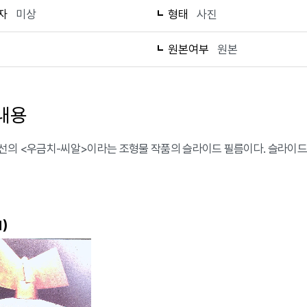
자
미상
형태
사진
1
원본여부
원본
내용
선의 <우금치-씨알>이라는 조형물 작품의 슬라이드 필름이다. 슬라이드 필
)
1