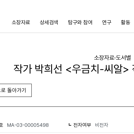
소장자료
상세검색
탐구와 참여
연구
활동
검색
소장자료·도서별
작가 박희선 <우금치-씨알>
로 돌아가기
URL 복사
화면인쇄
호
MA-03-00005498
전자여부
비전자