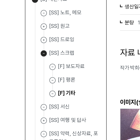
생산일
[SS] 노트, 메모
분량
[SS] 원고
[SS] 드로잉
자료 
[SS] 스크랩
[F] 보도자료
작가 박희
[F] 평론
[F] 기타
이미지(
[SS] 서신
[SS] 여행 및 답사
[SS] 약력, 신상자료, 포