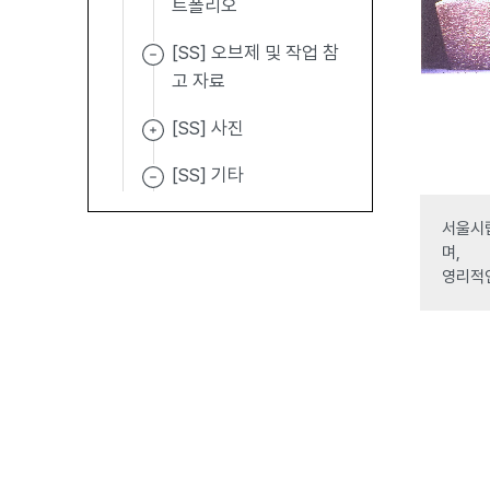
트폴리오
[SS] 오브제 및 작업 참
고 자료
[SS] 사진
[SS] 기타
서울시립
며,
영리적