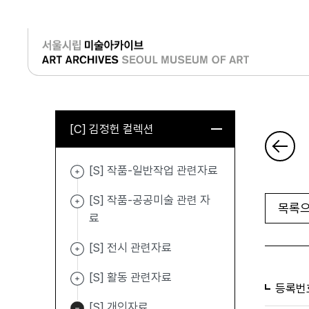
로그인
[C] 김정헌 컬렉션
[S] 작품-일반작업 관련자료
[S] 작품-공공미술 관련 자
목록으
료
[S] 전시 관련자료
[S] 활동 관련자료
등록번
[S] 개인자료