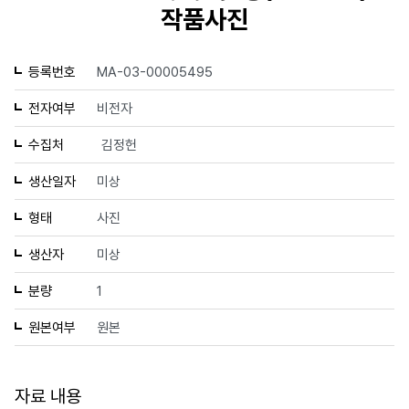
작품사진
등록번호
MA-03-00005495
전자여부
비전자
수집처
김정헌
생산일자
미상
형태
사진
생산자
미상
분량
1
원본여부
원본
자료 내용