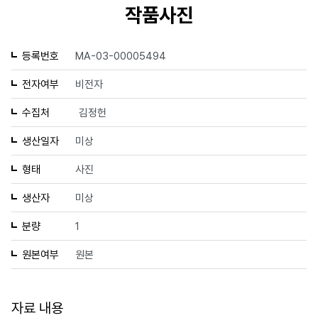
작품사진
등록번호
MA-03-00005494
전자여부
비전자
수집처
김정헌
생산일자
미상
형태
사진
생산자
미상
분량
1
원본여부
원본
자료 내용