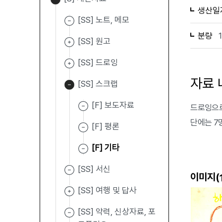
생산일
[SS] 노트, 메모
분량
[SS] 원고
[SS] 드로잉
자료 
[SS] 스크랩
[F] 보도자료
드로잉으로
단에는 7
[F] 평론
[F] 기타
[SS] 서신
이미지(
[SS] 여행 및 답사
[SS] 약력, 신상자료, 포