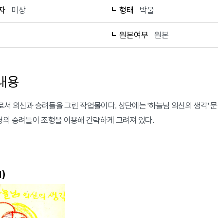
자
미상
형태
박물
1
원본여부
원본
내용
서 의신과 승려들을 그린 작업물이다. 상단에는 '하늘님 의신의 생각' 문
명의 승려들이 조형을 이용해 간략하게 그려져 있다.
)
1