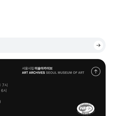
로
고
후 7시
후 6시
)