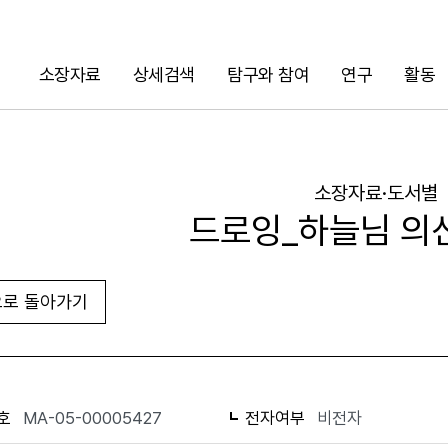
소장자료
상세검색
탐구와 참여
연구
활동
검색
소장자료·도서별
드로잉_하늘님 의
로 돌아가기
URL 복사
화면인쇄
호
MA-05-00005427
전자여부
비전자