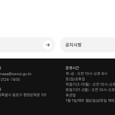
공지사항
의
운영시간
화-금 : 오전 10시-오후 8시
maaa@seoul.go.kr
토/일/공휴일
-2124-7400
하절기(3-10월) : 오전 10시-오
치
동절기(11-2월) : 오전 10시-오
울특별시 종로구 평창문화로 101
휴관일
1월 1일/매주 월요일(공휴일 제외