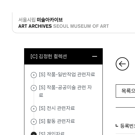
로그인
[C] 김정헌 컬렉션
[S] 작품-일반작업 관련자료
[S] 작품-공공미술 관련 자
목록으
료
[S] 전시 관련자료
[S] 활동 관련자료
등록번
[S] 개인자료