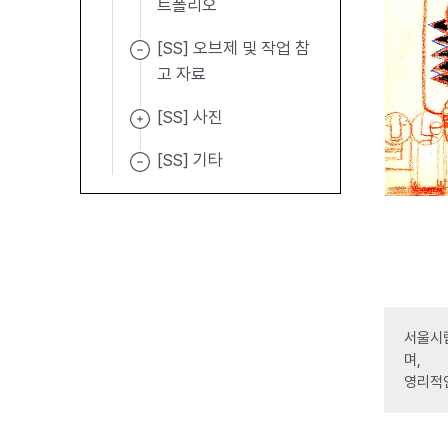
트폴리오
[SS] 오브제 및 작업 참
고 자료
[SS] 사진
[SS] 기타
서울시립
며,
영리적