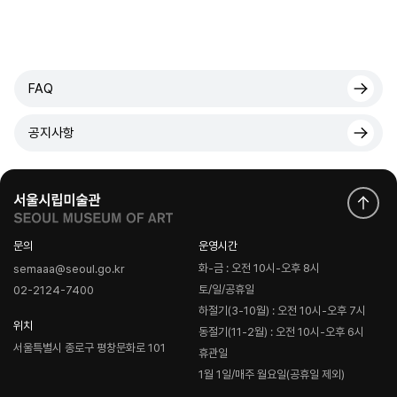
FAQ
공지사항
문의
운영시간
화-금 : 오전 10시-오후 8시
semaaa@seoul.go.kr
토/일/공휴일
02-2124-7400
하절기(3-10월) : 오전 10시-오후 7시
위치
동절기(11-2월) : 오전 10시-오후 6시
서울특별시 종로구 평창문화로 101
휴관일
1월 1일/매주 월요일(공휴일 제외)
로