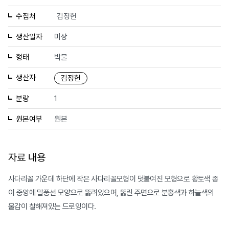
수집처
김정헌
생산일자
미상
형태
박물
생산자
김정헌
분량
1
원본여부
원본
자료 내용
사다리꼴 가운데 하단에 작은 사다리꼴모형이 덧붙여진 모형으로 황토색 종
이 중앙에 말풍선 모양으로 뚫려있으며, 뚫린 주면으로 분홍색과 하늘색의
물감이 칠해져있는 드로잉이다.