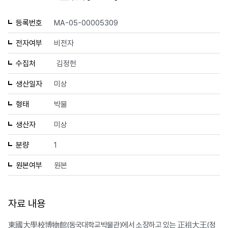
등록번호
MA-05-00005309
전자여부
비전자
수집처
김정헌
생산일자
미상
형태
박물
생산자
미상
분량
1
원본여부
원본
자료 내용
東國大學校博物館(동국대학교박물관)에서 소장하고 있는 正祖大王(정