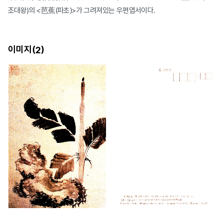
조대왕)의 <芭蕉(파초)>가 그려져있는 우편엽서이다.
이미지(
)
2