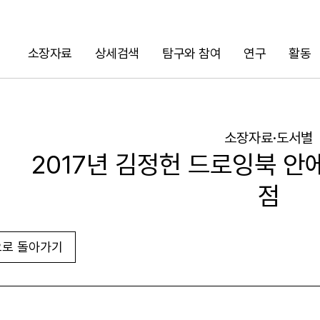
소장자료
상세검색
탐구와 참여
연구
활동
검색
소장자료·도서별
2017년 김정헌 드로잉북 안에
점
로 돌아가기
URL 복사
화면인쇄