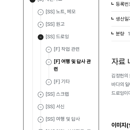
등록번
[SS] 노트, 메모
생산일
[SS] 원고
분량
[SS] 드로잉
[F] 작업 관련
자료 
[F] 여행 및 답사 관
련
김정헌의 
[F] 기타
바다의 일이
드로잉이며 
[SS] 스크랩
[SS] 서신
[SS] 여행 및 답사
이미지(