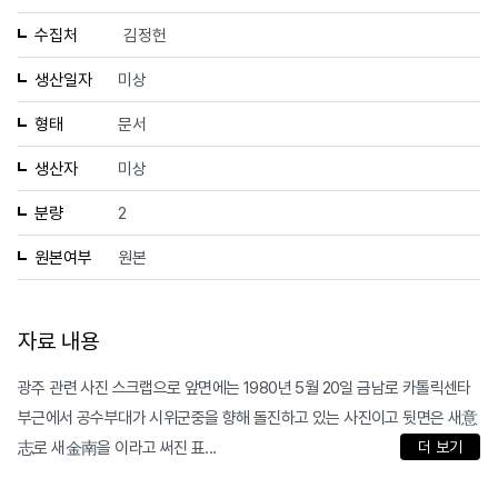
수집처
김정헌
생산일자
미상
형태
문서
생산자
미상
분량
2
원본여부
원본
자료 내용
광주 관련 사진 스크랩으로 앞면에는 1980년 5월 20일 금남로 카톨릭센타
부근에서 공수부대가 시위군중을 향해 돌진하고 있는 사진이고 뒷면은 새意
志로 새金南을 이라고 써진 표...
더 보기