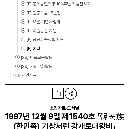
[F] 동학농민혁명 100주년 기념전시회
[F] 민중미술 15년전
[F] 오윤 기념사업회
[F] 미술공간 지원
[F] 공공미술정책·제도
[F] 기타
[SS] 미술교육활동
[SS] 사회문화활동
[S] 개인자료
소장자료·도서별
1997년 12월 9일 제1540호 「韓民族
(한민족) 기상서린 광개토대왕비」