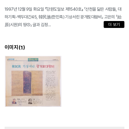
1997년 12월 9일 화요일 『강원도일보 제1540호』 「산천을 닮은 사람들, 대
하기획-백두대간45, 韓民族(한민족) 기상서린 광개토대왕비」 고은의 「始
原(시원)의 땅①」 글과 김정...
더 보기
이미지(
)
1