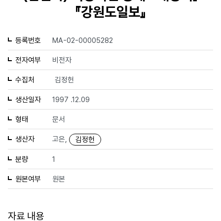
『강원도일보』
등록번호
MA-02-00005282
전자여부
비전자
수집처
김정헌
생산일자
1997 .12.09
형태
문서
생산자
고은,
김정헌
분량
1
원본여부
원본
자료 내용