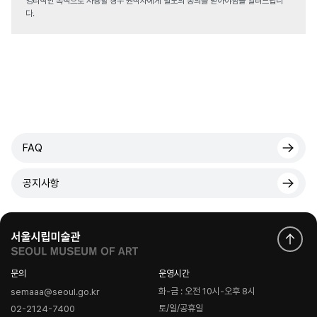
영리적인 목적으로 사용할 경우 원작자에게 별도의 동의를 받아야함을 알려드립니
다.
FAQ
공지사항
문의
운영시간
화-금 : 오전 10시-오후 8시
semaaa@seoul.go.kr
토/일/공휴일
02-2124-7400