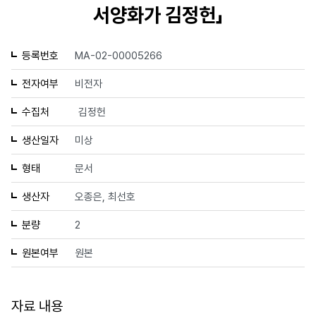
서양화가 김정헌」
등록번호
MA-02-00005266
전자여부
비전자
수집처
김정헌
생산일자
미상
형태
문서
생산자
오종은, 최선호
분량
2
원본여부
원본
자료 내용