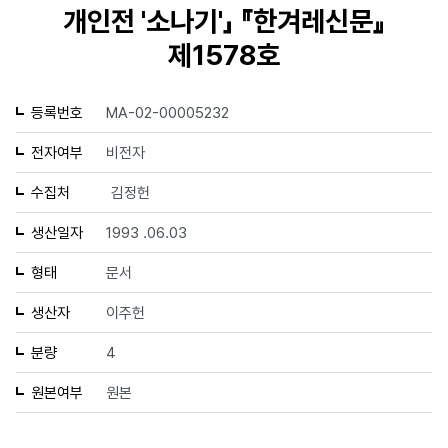
개인전 '소나기'」 『한겨레신문』
제1578호
등록번호
MA-02-00005232
전자여부
비전자
수집처
김정헌
생산일자
1993 .06.03
형태
문서
생산자
이주헌
분량
4
원본여부
원본