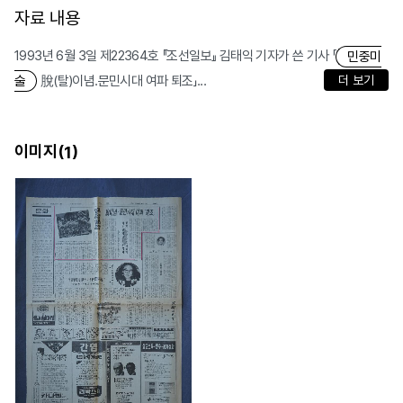
자료 내용
1993년 6월 3일 제22364호 『조선일보』 김태익 기자가 쓴 기사 「
민중미
脫(탈)이념.문민시대 여파 퇴조」...
더 보기
술
이미지(
)
1