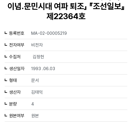
이념.문민시대 여파 퇴조」 『조선일보』
제22364호
등록번호
MA-02-00005219
전자여부
비전자
수집처
김정헌
생산일자
1993 .06.03
형태
문서
생산자
김태익
분량
4
원본여부
원본