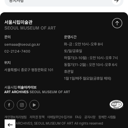
공지사항
문의
운영시간
화-금 : 오전 10시-오후 8시
semaaa@seoul.go.kr
토/일/공휴일
02-2124-7400
하절기(3-10월) : 오전 10시-오후 7시
위치
동절기(11-2월) : 오전 10시-오후 6시
서울특별시 종로구 평창문화로 101
휴관일
1월 1일/매주 월요일(공휴일 제외)
로
고
개인정보처리방침
저작권 정책
이메일무단수집거부
FAQ
공지사항
함께한 사람들
© ART ARCHIVES, SEOUL MUSEUM OF ART All rights reserved