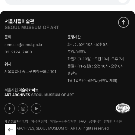
문의
운영시간
화-금 : 오전 10시-오후 8시
semaaa@seoul.go.kr
토/일/공휴일
02-2124-7400
하절기(3-10월) : 오전 10시-오후 7시
위치
동절기(11-2월) : 오전 10시-오후 6시
서울특별시 종로구 평창문화로 101
휴관일
1월 1일/매주 월요일(공휴일 제외)
로
고
개인정보처리방침
저작권 정책
이메일무단수집거부
FAQ
공지사항
함께한 사람들
© ART ARCHIVES, SEOUL MUSEUM OF ART All rights reserved