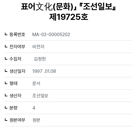
표어文化(문화)」 『조선일보』
제19725호
등록번호
MA-02-00005202
전자여부
비전자
수집처
김정헌
생산일자
1997 .01.08
형태
문서
생산자
조선일보
분량
4
원본여부
원본