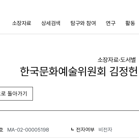
소장자료
상세검색
탐구와 참여
연구
활동
검색
소장자료·도서별
한국문화예술위원회 김정헌 
로 돌아가기
URL 복사
화면인쇄
호
MA-02-00005198
전자여부
비전자