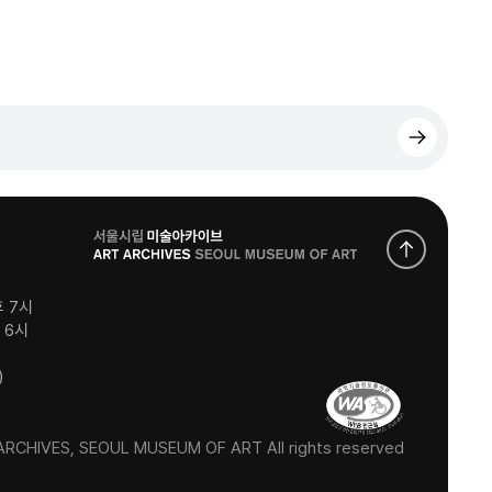
로
고
후 7시
후 6시
)
RCHIVES, SEOUL MUSEUM OF ART All rights reserved