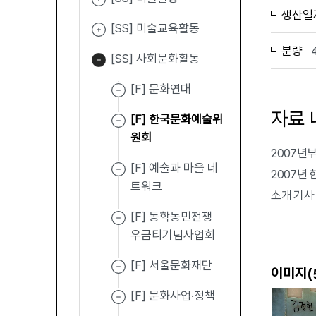
생산일
[SS] 미술교육활동
분량
[SS] 사회문화활동
[F] 문화연대
자료 
[F] 한국문화예술위
원회
2007년
[F] 예술과 마을 네
2007년 
트워크
소개 기사
[F] 동학농민전쟁
우금티기념사업회
[F] 서울문화재단
이미지(
[F] 문화사업·정책