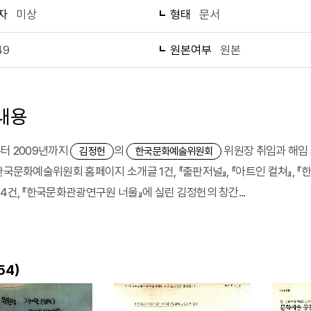
자
미상
형태
문서
49
원본여부
원본
내용
부터 2009년까지
의
위원장 취임과 해임 
김정헌
한국문화예술위원회
한국문화예술위원회 홈페이지 소개글 1건, 『출판저널』, 『아트인 컬쳐』, 『한국
 4건, 『한국문화관광연구원 너울』에 실린 김정헌의 창간...
)
54