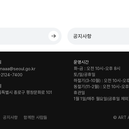
공지사항
의
운영시간
화-금 : 오전 10시-오후 8시
maaa@seoul.go.kr
토/일/공휴일
-2124-7400
하절기(3-10월) : 오전 10시-오
치
동절기(11-2월) : 오전 10시-오
울특별시 종로구 평창문화로 101
휴관일
1월 1일/매주 월요일(공휴일 제외
공지사항
함께한 사람들
© ART A